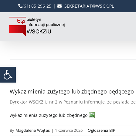
Przejdź
(61) 85 296 25
|
SEKRETARIAT@WSCK.PL
do
zawartości
Otwórz pasek narzędzi
Wykaz mienia zużytego lub zbędnego będącego
Dyrektor WSCKZiU nr 2 w Poznaniu informuje, że posiada ze
wykaz mienia zużytego lub zbędnego
By
Magdalena Wojtas
|
1 czerwca 2026
|
Ogłoszenia BIP